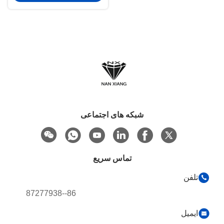
شبکه های اجتماعی
تماس سریع
تلفن
86--87277938
ایمیل