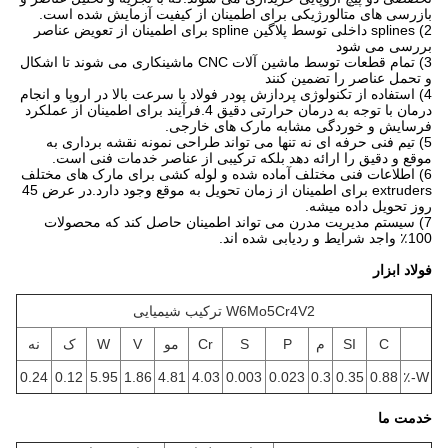
بازرسی های متالورژیکی برای اطمینان از کیفیت آزمایش شده است.
2) splines داخلی توسط پلاگین spline برای اطمینان از تعویض عناصر
بررسی می شود
3) تمام قطعات توسط ماشین آلات CNC ماشینکاری می شوند تا اشکال
و تحمل عناصر را تضمین کنند
4) استفاده از تکنولوژی پردازش پودر فولاد با سرعت بالا در اروپا و انجام
درمان با توجه به درمان حرارتی دقیق 4.فرآیند برای اطمینان از عملکرد
فرسایش و خوردگی مشابه مارک های خارجی.
5) تیم فنی حرفه ای نه تنها می تواند طراحی نمونه نقشه برداری به
موقع و دقیق را ارائه دهد بلکه ترکیبی از عناصر خدمات فنی است.
6) اطلاعات فنی مختلف آماده شده و لوله کشی برای مارک های مختلف
extruders برای اطمینان از زمان تحویل به موقع وجود دارد.در عرض 45
روز تحویل داده ميشه.
7) سیستم مدیریت مدرن می تواند اطمینان حاصل کند که محصولات
100٪ واجد شرایط و ردیابی شده اند.
فولاد ابزار
W6Mo5Cr4V2 ترکیب شیمیایی
C
SI
م
P
S
Cr
مو
V
W
ک
نه
0.24
0.12
5.95
1.86
4.81
4.03
0.003
0.023
0.3
0.35
0.88
W-٪
خدمت ما