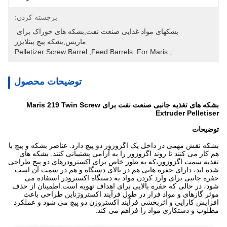
برجسته کردن:
بشکهای مواد غذایی صنعت نفت,بشکه های خوراک برای 
ماریس,بشکه پیچ پیتلایزر
Pelletizer Screw Barrel
, 
Feed Barrels  For Maris
, 
توضیحات محصول
بشکه های تغذیه جانبی صنعت نفت برای Maris 219 Twin Screw
Extruder Pelletiser
توضیحات
بشکه نقش مهمی در داخل یک اگزوزور دو پیچ دارد. عناصر بشکه و پیچ با
هم کار می کنند تا روند اگزوزور را به آرامی پشتیبانی کنند. بشکه های
تغذیه سمت اگزوزور،که به طور خاص برای اکسترودرهای دو پیچ طراحی
شده اند، دارای حفره هایی هم در بالای دستگاه و هم در سمت آن است.
حفره جانبی برای وارد کردن مواد به دستگاه اکسترودر استفاده می
شود، در حالی که حفره بالایی برای اهداف تهویه است.اطمینان از حذف
موثر گازهای و مواد فرار در طول فرآیند اکستروژناین طراحی باعث
افزایش کارایی و اثربخشی فرآیند اکستروژن دو پیچ می شود و عملکرد
مطلوب و دستکاری مواد را فراهم می کند.