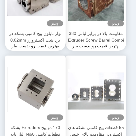
ویدیو
ویدیو
مقاومت بالا در برابر لباس 380
نوار نایلون پیچ کامبی بشکه در
Extruder Screw Barrel Combi
برداشت اکستروژر 0.02mm
بهترین قیمت رو بدست بیار
بهترین قیمت رو بدست بیار
Barrels برای پتروشیمی
برای ماشین اکستروژ پلاستیکی
ویدیو
ویدیو
55 قطعات پیچ کامبی بشکه های
170 دو پیچ Extruders بشکه
اکسترودر مقاومت بالای خیس
قطعات کامبی Ni60 آلیاژ پایه