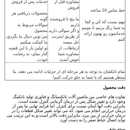
مشاوره قبل از
خدمات پس از فروش
فروش
خط تماس 24 ساعته
محصولات دریافتی هر
ما پنج تا فروشنده
گونه
مهم نيست که کي و کجا
داريم
سوالات مربوط به
به شما زنگ بزنیم تا بتونیم
و اگر سوالی دارید
محصول
خدماتمون رو بهتون ارائه
از طريق اينترنت
مي توني دنبال ما بگردي،
کنیم
حل ميشه
ما کمکت ميکنيم
ارتباطات، از
تو اولين بار با اين قضيه
مشاوره شما
کنار مياي، به رضایت
خوش آمديد.
خودت.
تمام نانکشان به توجه به هر مرحله ای از جزئیات ادامه می دهند، ما
منتظر هستیم که با شما به جلو حرکت کنیم!
دقت محصول
تفاوت های خاصی بین ماشین آلات نانکسیانگ و فناوری تولید نانکینگ
وجود دارد.و تغییر شکل پس از درمان گرمایی کنترل نشده است،
بنابراین دقت آنها آسان نیست برای کنترل. اما فرآیند نهایی ما پس از
درمان حرارتی انجام می شود، که می تواند تغییر شکل قطعات را در
درمان حرارتی از بین ببرد، بنابراین دقت بالاتر است،و به این ترتیب می
تواند اتصال خیاط صفر را به دست آورد.
بسته بندی