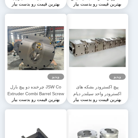
بهترین قیمت رو بدست بیار
بهترین قیمت رو بدست بیار
کننده پایدار برای صنعت مواد
نیکل قدرت بالا
غذایی
ویدیو
ویدیو
پیچ اکسترودر بشکه های
JSW Co چرخنده دو پیچ بارل
اکسترودر واحد سیلندر دیام
Extruder Combi Barrel Screw
بهترین قیمت رو بدست بیار
بهترین قیمت رو بدست بیار
50mm تا 300mm طول
Segments برای محصولات
PPE
3500mm