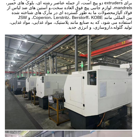
برای extruders دو پیچ است، از جمله عناصر رشته ای، بلوک های خمیر،
mandrels، لوازم جانبی پیچ فوق العاده سخت،و آستین های ضد لباس از
فولاد آلیاژمحصولات ما به طور گسترده ای در مارک های شناخته شده
بین المللی مانند Coperion، Lerstritz، Berstorff، KOBE، و JSW
استفاده می شود، که به صنایع مانند پلاستیک، مواد غذایی، مواد غذایی،
تولید گلوله،داروسازی، و انرژی جدید.