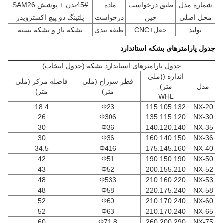
شماره مدل
طبق درخواست
ماده:
45#بدن + پوشش SAM26
محل اصلی
چین
درخواست
پلتینگ دو پیچ اکسترویدر
تولید
جعل+CNC
طبقه بندی
بشکه باز و بشکه بسته
جدول پارامترهای بشکه استاندارد
جدول پارامترهای استاندارد بشکه (جدول انتخاب)
اندازه ((ملی
قطر سوراخ (ملی
فاصله مرکز (ملی
مدل
متر)
متر)
متر)
WHL
18.4
Φ23
115.105.132
NX-20
26
Φ306
135.115.120
NX-30
30
Φ36
140.120.140
NX-35
30
Φ36
160.140.150
NX-36
34.5
Φ416
175.145.160
NX-40
42
Φ51
190.150.190
NX-50
43
Φ52
200.155.210
NX-52
48
Φ533
210.160.220
NX-53
48
Φ58
220.175.240
NX-58
52
Φ60
210.170.240
NX-60
52
Φ63
210.170.240
NX-65
60
Φ71.8
260.200.290
NX-75