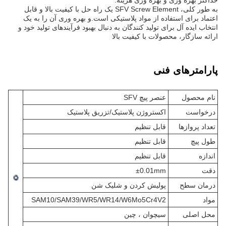
حداکثر بهره وری و بهره وری هزینه.
به طور کلی، SFV Screw Element یک راه حل با کیفیت بالا و قابل
اعتماد برای استفاده از مواد پلاستیکی است.و بهره وری آن را به یک
انتخاب ایده آل برای تولید کنندگان به دنبال بهبود فرآیندهای تولید خود و
ارائه سازگار، محصولات با کیفیت بالا
پارامترهای فنی
نام محصول
عنصر پیچ SFV
درخواست
اکستروژن پلاستیک/تزریق پلاستیک
تعداد پروازها
قابل تنظیم
طول پیچ
قابل تنظیم
اندازه
قابل تنظیم
دقت
±0.01mm
درمان سطح
پولیش کردن و شلیک شن
مواد
SAM10/SAM39/WR5/WR14/W6Mo5Cr4V2
محل اصلی
سيچوان ، چين