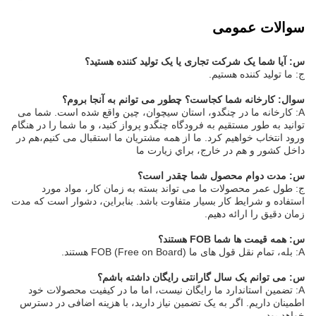
سوالات عمومی
س: آیا شما یک شرکت تجاری یا یک تولید کننده هستید؟
ج: ما تولید کننده هستیم.
سوال: کارخانه شما کجاست؟ چطور می توانم به آنجا بروم؟
A: کارخانه ما در چنگدو، استان سیچوان، چین واقع شده است. شما می
توانید به طور مستقیم به فرودگاه چنگدو پرواز کنید، و ما شما را در هنگام
ورود انتخاب خواهیم کرد. ما از همه مشتریان ما استقبال می کنیم،هم در
داخل کشور و هم در خارج، براي زيارت ما
س: مدت دوام محصول شما چقدر است؟
ج: طول عمر محصولات ما می تواند بسته به زمان کار، مواد مورد
استفاده و شرایط کار بسیار متفاوت باشد. بنابراین، دشوار است که مدت
زمان دقیق را ارائه دهیم.
س: همه قیمت ها شما FOB هستند؟
A: بله، تمام نقل قول های ما FOB (Free on Board) هستند.
س: می توانم یک سال گارانتی رایگان داشته باشم؟
A: تضمین استاندارد ما رایگان نیست، اما ما در کیفیت محصولات خود
اطمینان داریم. اگر به یک تضمین نیاز دارید، با هزینه اضافی در دسترس
خواهد بود.