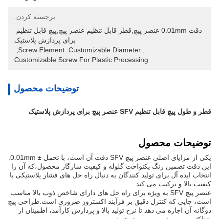
برجسته کردن:
دقت 0.01mm عنصر پیچ,قطر قابل تنظیم عنصر پیچ,پیچ قابل تنظیم 
برای پردازش پلاستیک
, 
Screw Element  Customizable Diameter
, 
Customizable Screw For Plastic Processing
توضیحات محصول
قطر و طول پیچ قابل تنظیم SFV عنصر پیچ برای پردازش پلاستیک
توضیحات محصول
یکی از مزایای اصلی عنصر پیچ SFV دقت آن است، با تحمل ± 0.01mm.
این دقت تضمین رنگ یکنواخت گلوله و کیفیت سازگار محصول،که آن را
انتخاب ایده آل برای تولید کنندگان به دنبال راه حل های فشار پلاستیکی با
کیفیت بالا و ترکیب می کند..
عنصر پیچ SFV به ویژه برای راه حل های دارای شاخص ذوب بالا مناسب
است، جایی که کنترل دقیق بر فرآیند اکستروز ضروری است.طراحی پیچ
دوگانه آن اجازه می دهد تا نرخ تولید بالا و پردازش کارآمد، اطمینان از