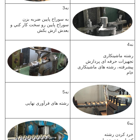
نه3
به سوراخ پايين ضربه بزن
سوراخ پايين رو سخت کار کني و
بعدش ازش بکش
نه4
رشته ماشینکاری
تجهیزات حرفه ای پردازش
پیشرفته، رشته های ماشینکاری
خام
نه5
رشته های فرآوری نهایی
نه6
خرد کردن رشته