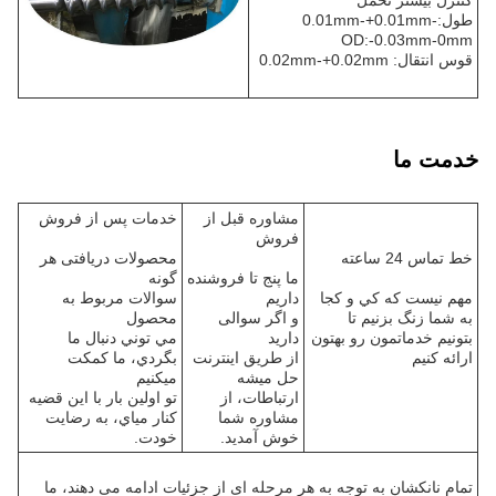
کنترل بیشتر تحمل
طول:-0.01mm-+0.01mm
OD:-0.03mm-0mm
قوس انتقال: 0.02mm-+0.02mm
خدمت ما
مشاوره قبل از
خدمات پس از فروش
فروش
خط تماس 24 ساعته
محصولات دریافتی هر
ما پنج تا فروشنده
گونه
مهم نيست که کي و کجا
داريم
سوالات مربوط به
به شما زنگ بزنیم تا
و اگر سوالی
محصول
بتونیم خدماتمون رو بهتون
دارید
مي توني دنبال ما
ارائه کنیم
از طريق اينترنت
بگردي، ما کمکت
حل ميشه
ميکنيم
ارتباطات، از
تو اولين بار با اين قضيه
مشاوره شما
کنار مياي، به رضایت
خوش آمديد.
خودت.
تمام نانکشان به توجه به هر مرحله ای از جزئیات ادامه می دهند، ما