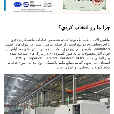
چرا ما رو انتخاب کردي؟
ماشین آلات نانکسیانگ تولید کننده تخصصی قطعات ماشینکاری دقیق
برای extruders دو پیچ است، از جمله عناصر رشته ای، بلوک های خمیر،
mandrels، لوازم جانبی پیچ فوق العاده سخت،و آستین های ضد لباس از
فولاد آلیاژمحصولات ما به طور گسترده ای در مارک های شناخته شده
بین المللی مانند Coperion، Lerstritz، Berstorff، KOBE، و JSW
استفاده می شود، که به صنایع مانند پلاستیک، مواد غذایی، مواد غذایی،
تولید گلوله،داروسازی، و انرژی جدید.