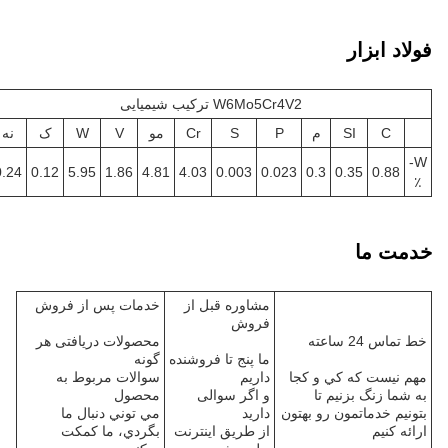
فولاد ابزار
W6Mo5Cr4V2 ترکیب شیمیایی
C
SI
م
P
S
Cr
مو
V
W
ک
نه
W-
0.24
0.12
5.95
1.86
4.81
4.03
0.003
0.023
0.3
0.35
0.88
٪
خدمت ما
مشاوره قبل از
خدمات پس از فروش
فروش
خط تماس 24 ساعته
محصولات دریافتی هر
ما پنج تا فروشنده
گونه
مهم نيست که کي و کجا
داريم
سوالات مربوط به
به شما زنگ بزنیم تا
و اگر سوالی
محصول
بتونیم خدماتمون رو بهتون
دارید
مي توني دنبال ما
ارائه کنیم
از طريق اينترنت
بگردي، ما کمکت