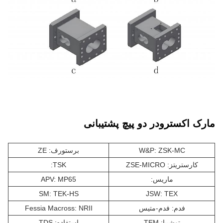
مارک اکسترودر دو پیچ پشتیبانی
W&P: ZSK-MC
برستورف: ZE
کارستریتز: ZSE-MICRO
TSK:
ماريس:
APV: MP65
SM: TEK-HS
JSW: TEX
فدم: فدم-متیس
Fessia Macross: NRII
توشیبا: TEM
استفاده: TDS