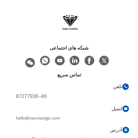
شبکه های اجتماعی
تماس سریع
تلفن
86--87277938
ایمیل
hello@nanxiangjx.com
آدرس