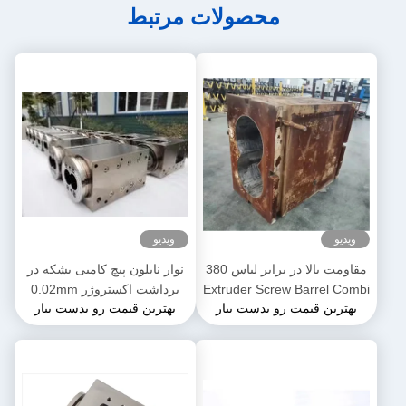
محصولات مرتبط
ویدیو
ویدیو
مقاومت بالا در برابر لباس 380
نوار نایلون پیچ کامبی بشکه در
Extruder Screw Barrel Combi
برداشت اکستروژر 0.02mm
بهترین قیمت رو بدست بیار
بهترین قیمت رو بدست بیار
Barrels برای پتروشیمی
برای ماشین اکستروژ پلاستیکی