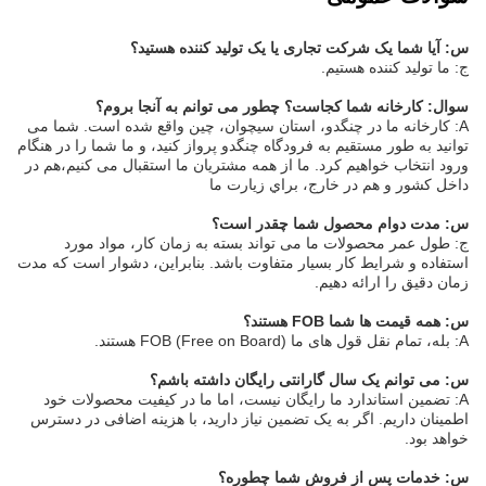
س: آیا شما یک شرکت تجاری یا یک تولید کننده هستید؟
ج: ما تولید کننده هستیم.
سوال: کارخانه شما کجاست؟ چطور می توانم به آنجا بروم؟
A: کارخانه ما در چنگدو، استان سیچوان، چین واقع شده است. شما می
توانید به طور مستقیم به فرودگاه چنگدو پرواز کنید، و ما شما را در هنگام
ورود انتخاب خواهیم کرد. ما از همه مشتریان ما استقبال می کنیم،هم در
داخل کشور و هم در خارج، براي زيارت ما
س: مدت دوام محصول شما چقدر است؟
ج: طول عمر محصولات ما می تواند بسته به زمان کار، مواد مورد
استفاده و شرایط کار بسیار متفاوت باشد. بنابراین، دشوار است که مدت
زمان دقیق را ارائه دهیم.
س: همه قیمت ها شما FOB هستند؟
A: بله، تمام نقل قول های ما FOB (Free on Board) هستند.
س: می توانم یک سال گارانتی رایگان داشته باشم؟
A: تضمین استاندارد ما رایگان نیست، اما ما در کیفیت محصولات خود
اطمینان داریم. اگر به یک تضمین نیاز دارید، با هزینه اضافی در دسترس
خواهد بود.
س: خدمات پس از فروش شما چطوره؟