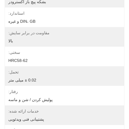
بشکه پیچ باز اکسترودر
استاندارد:
DIN، GB و غیره
مقاومت در برابر سایش:
بالا
سختی:
HRC58-62
تحمل:
0.02 ± میلی متر
رفتار:
پولیش کردن / شن و ماسه
خدمات ارائه شده:
پشتیبانی فنی ویدئویی