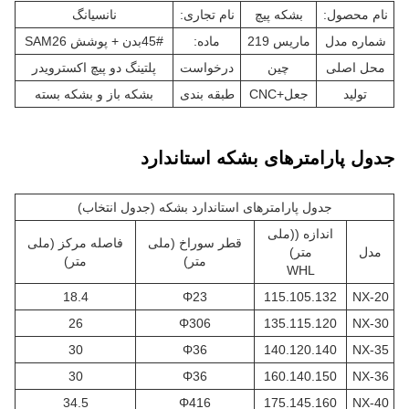
نام محصول:
بشکه پیچ
نام تجاری:
نانسیانگ
شماره مدل
ماريس 219
ماده:
45#بدن + پوشش SAM26
محل اصلی
چین
درخواست
پلتینگ دو پیچ اکسترویدر
تولید
جعل+CNC
طبقه بندی
بشکه باز و بشکه بسته
جدول پارامترهای بشکه استاندارد
جدول پارامترهای استاندارد بشکه (جدول انتخاب)
اندازه ((ملی
قطر سوراخ (ملی
فاصله مرکز (ملی
مدل
متر)
متر)
متر)
WHL
18.4
Φ23
115.105.132
NX-20
26
Φ306
135.115.120
NX-30
30
Φ36
140.120.140
NX-35
30
Φ36
160.140.150
NX-36
34.5
Φ416
175.145.160
NX-40