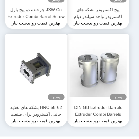
پیچ اکسترودر بشکه های
JSW Co چرخنده دو پیچ بارل
اکسترودر واحد سیلندر دیام
Extruder Combi Barrel Screw
بهترین قیمت رو بدست بیار
بهترین قیمت رو بدست بیار
50mm تا 300mm طول
Segments برای محصولات
PPE
3500mm
ویدیو
ویدیو
DIN GB Extruder Barrels
HRC 58-62 بشکه های تغذیه
Extruder Combi Barrels
جانبی اکسترودر برای صنعت
بهترین قیمت رو بدست بیار
بهترین قیمت رو بدست بیار
Extrusion برای اکستروژن دو
مواد غذایی و مواد غذایی
پیچ