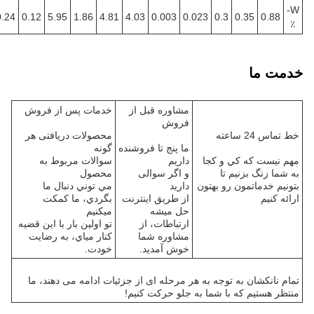
W-
0.24
0.12
5.95
1.86
4.81
4.03
0.003
0.023
0.3
0.35
0.88
٪
خدمت ما
مشاوره قبل از
خدمات پس از فروش
فروش
خط تماس 24 ساعته
محصولات دریافتی هر
ما پنج تا فروشنده
گونه
مهم نيست که کي و کجا
داريم
سوالات مربوط به
به شما زنگ بزنیم تا
و اگر سوالی
محصول
بتونیم خدماتمون رو بهتون
دارید
مي توني دنبال ما
ارائه کنیم
از طريق اينترنت
بگردي، ما کمکت
حل ميشه
ميکنيم
ارتباطات، از
تو اولين بار با اين قضيه
مشاوره شما
کنار مياي، به رضایت
خوش آمديد.
خودت.
تمام نانکشان به توجه به هر مرحله ای از جزئیات ادامه می دهند، ما
منتظر هستیم که با شما به جلو حرکت کنیم!