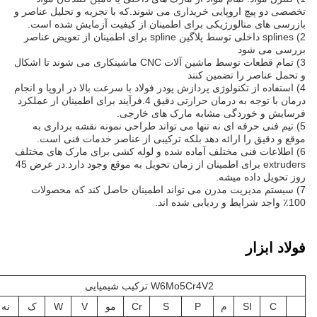
تخصصی دو پیچ اروپایی خریداری می شوند.که با تجزیه و تحلیل عناصر و
بازرسی های متالورژیکی برای اطمینان از کیفیت آزمایش شده است.
2) splines داخلی توسط پلاگین spline برای اطمینان از تعویض عناصر
بررسی می شود
3) تمام قطعات توسط ماشین آلات CNC ماشینکاری می شوند تا اشکال
و تحمل عناصر را تضمین کنند
4) استفاده از تکنولوژی پردازش پودر فولاد با سرعت بالا در اروپا و انجام
درمان با توجه به درمان حرارتی دقیق 4.فرآیند برای اطمینان از عملکرد
فرسایش و خوردگی مشابه مارک های خارجی.
5) تیم فنی حرفه ای نه تنها می تواند طراحی نمونه نقشه برداری به
موقع و دقیق را ارائه دهد بلکه ترکیبی از عناصر خدمات فنی است.
6) اطلاعات فنی مختلف آماده شده و لوله کشی برای مارک های مختلف
extruders برای اطمینان از زمان تحویل به موقع وجود دارد.در عرض 45
روز تحویل داده ميشه.
7) سیستم مدیریت مدرن می تواند اطمینان حاصل کند که محصولات
100٪ واجد شرایط و ردیابی شده اند.
فولاد ابزار
W6Mo5Cr4V2 ترکیب شیمیایی
C
SI
م
P
S
Cr
مو
V
W
ک
نه