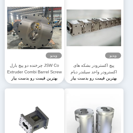
ویدیو
ویدیو
پیچ اکسترودر بشکه های
JSW Co چرخنده دو پیچ بارل
اکسترودر واحد سیلندر دیام
Extruder Combi Barrel Screw
بهترین قیمت رو بدست بیار
بهترین قیمت رو بدست بیار
50mm تا 300mm طول
Segments برای محصولات
PPE
3500mm