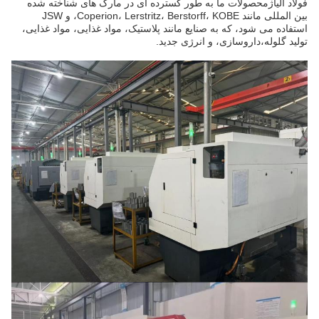
فولاد آلیاژمحصولات ما به طور گسترده ای در مارک های شناخته شده
بین المللی مانند Coperion، Lerstritz، Berstorff، KOBE، و JSW
استفاده می شود، که به صنایع مانند پلاستیک، مواد غذایی، مواد غذایی،
تولید گلوله،داروسازی، و انرژی جدید.