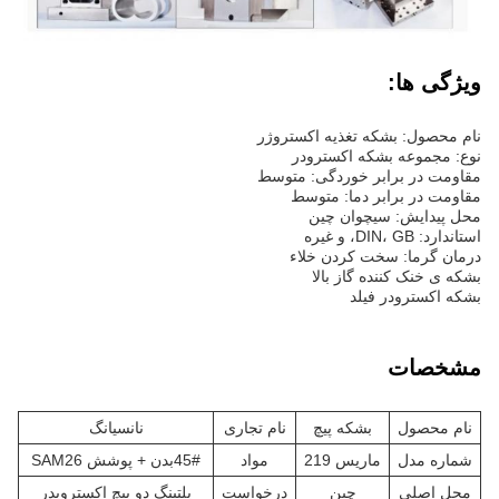
ویژگی ها:
نام محصول: بشکه تغذیه اکستروژر
نوع: مجموعه بشکه اکسترودر
مقاومت در برابر خوردگی: متوسط
مقاومت در برابر دما: متوسط
محل پیدایش: سیچوان چین
استاندارد: DIN، GB، و غیره
درمان گرما: سخت کردن خلاء
بشکه ی خنک کننده گاز بالا
بشکه اکسترودر فیلد
مشخصات
نام محصول
بشکه پیچ
نام تجاری
نانسیانگ
شماره مدل
ماريس 219
مواد
45#بدن + پوشش SAM26
محل اصلی
چین
درخواست
پلتینگ دو پیچ اکسترویدر