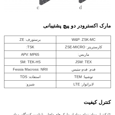
مارک اکسترودر دو پیچ پشتیبانی
W&P: ZSK-MC
برستورف: ZE
کارستریتز: ZSE-MICRO
TSK:
ماريس:
APV: MP65
SM: TEK-HS
JSW: TEX
فدم: فدم-متیس
Fessia Macross: NRII
توشیبا: TEM
استفاده: TDS
لابراتوار: LTE
شيزو:
کنترل کیفیت
1) کنترل مواد: تمام مواد از مارک های داخلی یا تامین کنندگان مواد